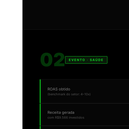
02
EVENTO · SAÚDE
ROAS obtido
(benchmark do setor: 4–10x)
Receita gerada
com R$9.566 investidos