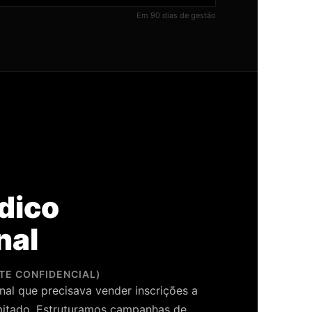
Em 90 dias de gestão
dico
nal
TE CONFIDENCIAL)
al que precisava vender inscrições a
mitado. Estruturamos campanhas de