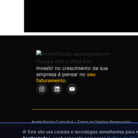
Investir no crescimento da sua
empresa é pensar no
seu
faturamento
.
André Rocha Consultor - Todos os Direitos Reservados
🍪 Este site usa cookies e tecnologias semelhantes para 