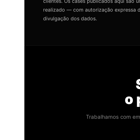
clientes. Os cases publicados aqui são 
realizado — com autorização expressa d
divulgação dos dados.
o 
Trabalhamos com empr