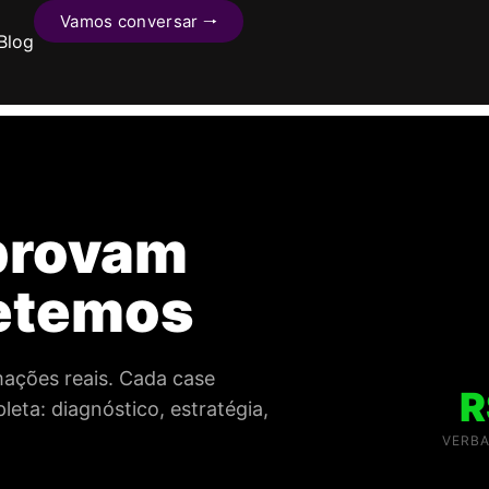
Vamos conversar 🠒
Blog
provam
etemos
rmações reais. Cada case
R
eta: diagnóstico, estratégia,
VERBA