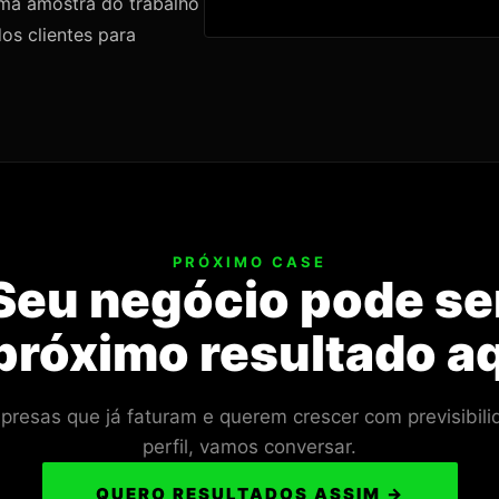
uma amostra do trabalho
os clientes para
PRÓXIMO CASE
Seu negócio pode se
próximo resultado a
esas que já faturam e querem crescer com previsibili
perfil, vamos conversar.
QUERO RESULTADOS ASSIM →