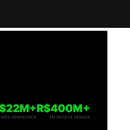
$22M+
R$400M+
/MÊS GERENCIADA
EM RECEITA GERADA