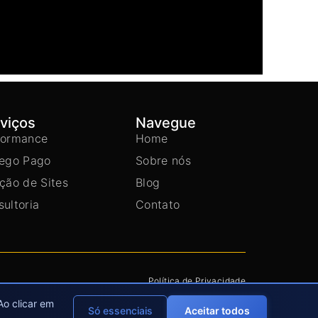
viços
Navegue
formance
Home
fego Pago
Sobre nós
ção de Sites
Blog
ultoria
Contato
Política de Privacidade
Ao clicar em
Só essenciais
Aceitar todos