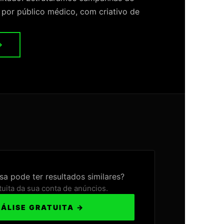
 por público médico, com criativo de
→
a pode ter resultados similares?
tuita da sua conta de anúncios.
NÁLISE GRATUITA →