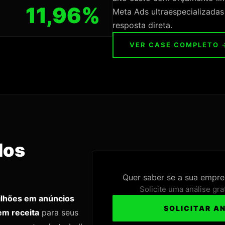
11,96%
Meta Ads ultraespecializadas
resposta direta.
VER CASE COMPLETO 
dos
Quer saber se a sua empres
Solicite uma análise gra
lhões em anúncios
SOLICITAR A
m receita
para seus