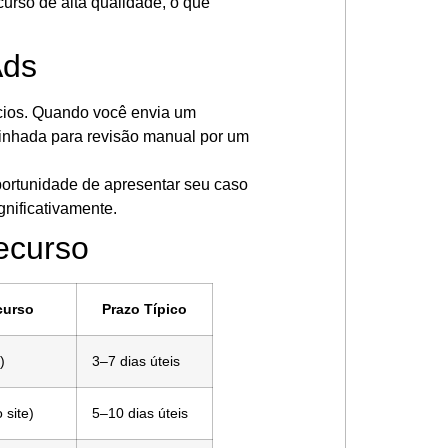
curso de alta qualidade, o que
Ads
ncios. Quando você envia um
minhada para revisão manual por um
portunidade de apresentar seu caso
nificativamente.
ecurso
curso
Prazo Típico
)
3–7 dias úteis
 site)
5–10 dias úteis