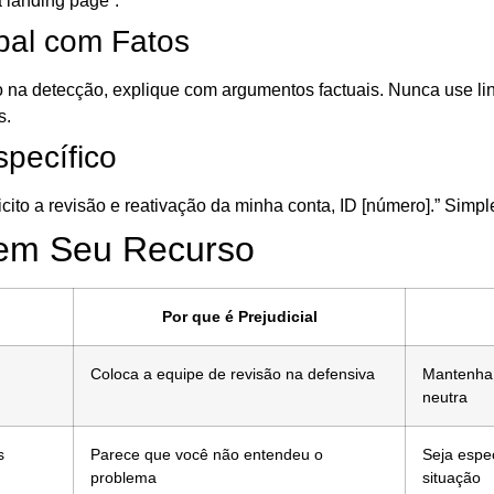
a landing page”.
pal com Fatos
o na detecção, explique com argumentos factuais. Nunca use 
s.
specífico
cito a revisão e reativação da minha conta, ID [número].” Simple
oem Seu Recurso
Por que é Prejudicial
Coloca a equipe de revisão na defensiva
Mantenha 
neutra
s
Parece que você não entendeu o
Seja espe
problema
situação