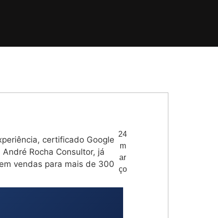
24
eriência, certificado Google
m
André Rocha Consultor, já
ar
s em vendas para mais de 300
ço