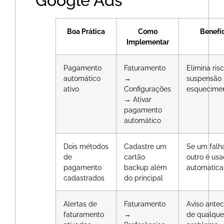
Google Ads
Boa Prática
Como
Benefí
Implementar
Pagamento
Faturamento
Elimina ris
automático
→
suspensão 
ativo
Configurações
esquecime
→ Ativar
pagamento
automático
Dois métodos
Cadastre um
Se um falha
de
cartão
outro é us
pagamento
backup além
automatic
cadastrados
do principal
Alertas de
Faturamento
Aviso ante
faturamento
→
de qualque