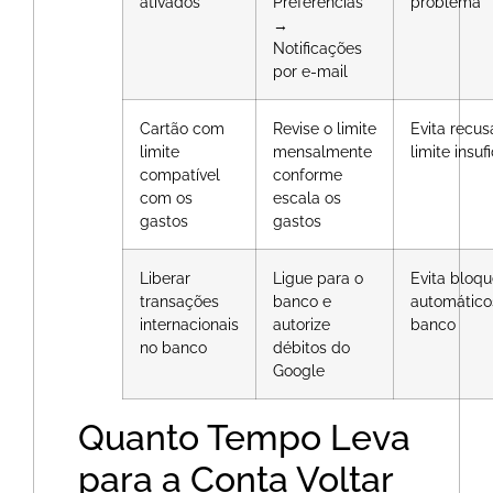
ativados
Preferências
problema
→
Notificações
por e-mail
Cartão com
Revise o limite
Evita recus
limite
mensalmente
limite insuf
compatível
conforme
com os
escala os
gastos
gastos
Liberar
Ligue para o
Evita bloqu
transações
banco e
automático
internacionais
autorize
banco
no banco
débitos do
Google
Quanto Tempo Leva
para a Conta Voltar