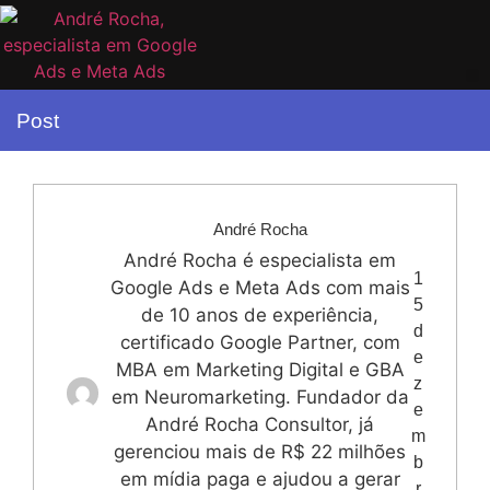
Post
André Rocha
André Rocha é especialista em
1
Google Ads e Meta Ads com mais
5
de 10 anos de experiência,
d
certificado Google Partner, com
e
MBA em Marketing Digital e GBA
z
em Neuromarketing. Fundador da
e
André Rocha Consultor, já
m
gerenciou mais de R$ 22 milhões
b
em mídia paga e ajudou a gerar
r