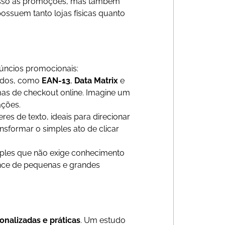
acesso às promoções, mas também
possuem tanto lojas físicas quanto
úncios promocionais:
zados, como
EAN-13
,
Data Matrix
e
mas de checkout online. Imagine um
ações.
es de texto, ideais para direcionar
nsformar o simples ato de clicar
mples que não exige conhecimento
ance de pequenas e grandes
onalizadas e práticas
. Um estudo