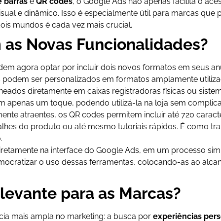
 barras
e
QR codes
, o Google Ads não apenas facilita o 
sual e dinâmico. Isso é especialmente útil para marcas que 
dois mundos é cada vez mais crucial.
as Novas Funcionalidades?
dem agora optar por incluir dois novos formatos em seus an
s podem ser personalizados em formatos amplamente utili
neados diretamente em caixas registradoras físicas ou siste
om apenas um toque, podendo utilizá-la na loja sem complic
ente atraentes, os QR codes permitem incluir até 720 caracter
talhes do produto ou até mesmo tutoriais rápidos. É como tra
.
iretamente na interface do Google Ads, em um processo si
mocratizar o uso dessas ferramentas, colocando-as ao alc
elevante para as Marcas?
ia mais ampla no marketing: a busca por
experiências pers