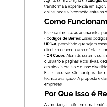
Agora, com a adição de
códigos de
transforma a experiência em algo vi
online, onde a integração entre os 
Como Funcionam 
Essencialmente, os anunciantes po
•
Códigos de Barras
: Esses código
UPC-A
, permitindo que sejam esca
cliente recebendo uma oferta e, c
•
QR Codes
: Além de serem visualm
o usuário a páginas exclusivas, de
em algo interativo e quase divertido
Esses recursos são configurados d
técnico avançado. A proposta é de
empresas.
Por Que Isso é R
As mudanças refletem uma tendênc