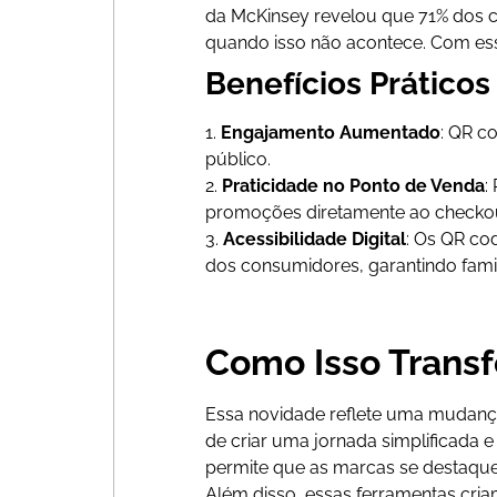
da McKinsey revelou que 71% dos 
quando isso não acontece. Com ess
Benefícios Práticos
1.
Engajamento Aumentado
: QR c
público.
2.
Praticidade no Ponto de Venda
:
promoções diretamente ao checkou
3.
Acessibilidade Digital
: Os QR co
dos consumidores, garantindo famil
Como Isso Transf
Essa novidade reflete uma mudança
de criar uma jornada simplificada 
permite que as marcas se destaqu
Além disso, essas ferramentas cria