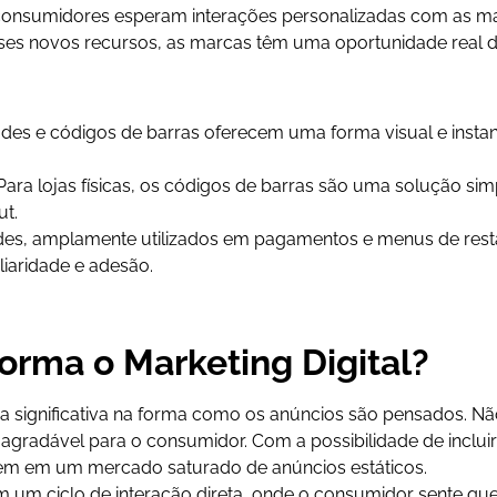
consumidores esperam interações personalizadas com as ma
es novos recursos, as marcas têm uma oportunidade real de
odes e códigos de barras oferecem uma forma visual e insta
 Para lojas físicas, os códigos de barras são uma solução simp
t.
des, amplamente utilizados em pagamentos e menus de restau
iaridade e adesão.
orma o Marketing Digital?
 significativa na forma como os anúncios são pensados. Não
e agradável para o consumidor. Com a possibilidade de inclui
em em um mercado saturado de anúncios estáticos.
m um ciclo de interação direta, onde o consumidor sente qu