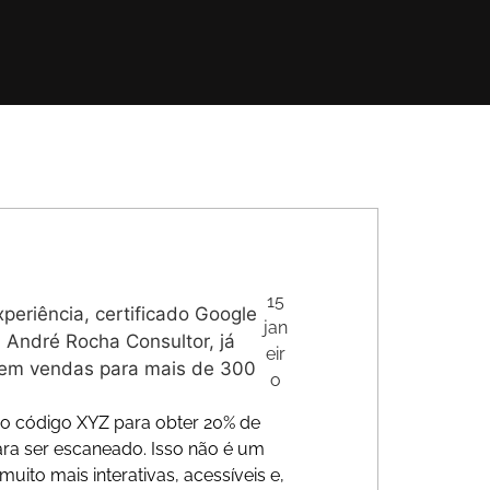
15
eriência, certificado Google
jan
André Rocha Consultor, já
eir
s em vendas para mais de 300
o
e o código XYZ para obter 20% de
ra ser escaneado. Isso não é um
uito mais interativas, acessíveis e,