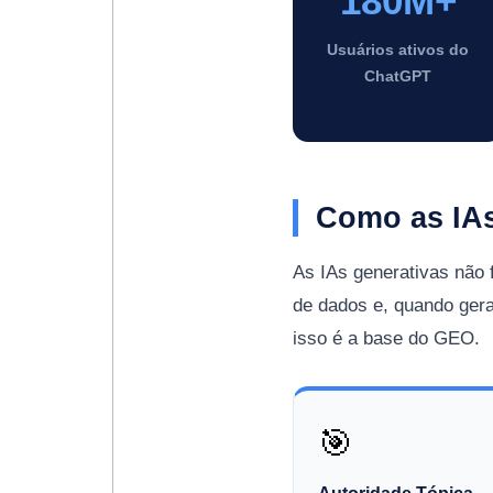
180M+
Usuários ativos do
ChatGPT
Como as IA
As IAs generativas não
de dados e, quando gera
isso é a base do GEO.
🎯