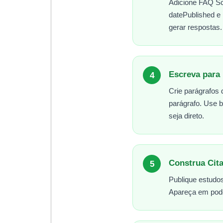
Adicione FAQ Sc
datePublished e
gerar respostas.
Escreva para 
4
Crie parágrafos 
parágrafo. Use b
seja direto.
Construa Cita
5
Publique estudos
Apareça em podc