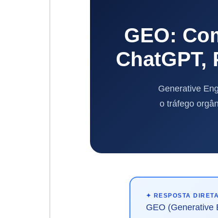
GEO: Com
ChatGPT, 
Generative Eng
o tráfego orgâ
✦ RESPOSTA DIRET
GEO (Generative E