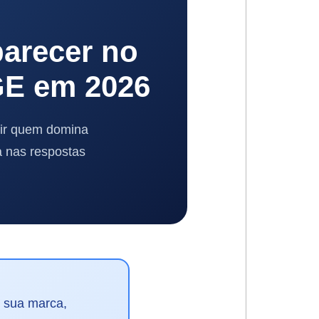
arecer no
GE em 2026
nir quem domina
a nas respostas
r sua marca,