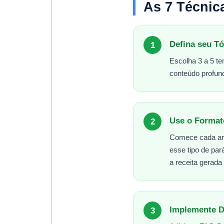
As 7 Técnic
Defina seu T
1
Escolha 3 a 5 te
conteúdo profund
Use o Format
2
Comece cada arti
esse tipo de pa
a receita gerada
Implemente D
3