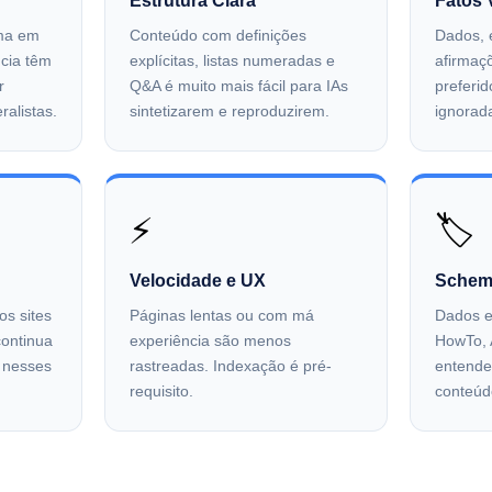
Estrutura Clara
Fatos V
ma em
Conteúdo com definições
Dados, e
ncia têm
explícitas, listas numeradas e
afirmaç
r
Q&A é muito mais fácil para IAs
preferi
ralistas.
sintetizarem e reproduzirem.
ignorad
⚡
🏷️
Velocidade e UX
Schem
os sites
Páginas lentas ou com má
Dados e
continua
experiência são menos
HowTo, A
m nesses
rastreadas. Indexação é pré-
entender
requisito.
conteúd