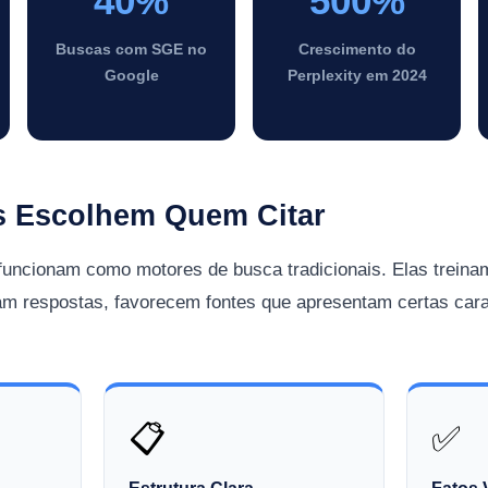
40%
500%
Buscas com SGE no
Crescimento do
Google
Perplexity em 2024
s Escolhem Quem Citar
 funcionam como motores de busca tradicionais. Elas trein
m respostas, favorecem fontes que apresentam certas cara
📋
✅