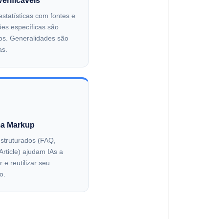
erificáveis
statísticas com fontes e
ões específicas são
dos. Generalidades são
as.
a Markup
struturados (FAQ,
rticle) ajudam IAs a
 e reutilizar seu
o.