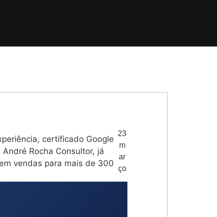
23
eriência, certificado Google
m
André Rocha Consultor, já
ar
s em vendas para mais de 300
ço