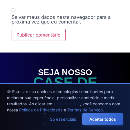
Salvar meus dados neste navegador para a
próxima vez que eu comentar.
SEJA NOSSO
CASE DE
SUCESSO
🍪 Este site usa cookies e tecnologias semelhantes para
melhorar sua experiência, personalizar conteúdo e medir
resultados. Ao clicar em
Aceitar todos
, você concorda com
TRANSFORME O PROCESSO
nossa
Política de Privacidade
e
Termos de Serviço
.
DE VENDAS DE SUA
EMPRESA, OTIMIZE
Só essenciais
Aceitar todos
RECURSOS, ALCANCE NOVOS