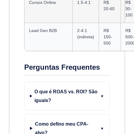
Cursos Online
1.5-4:1
R$
R$
20-60
30-
100
Lead Gen B2B
2-4:1
R$
R$
(indireta)
150-
500-
500
200
Perguntas Frequentes
O que é ROAS vs. ROI? São
iguais?
Como defino meu CPA-
alvo?