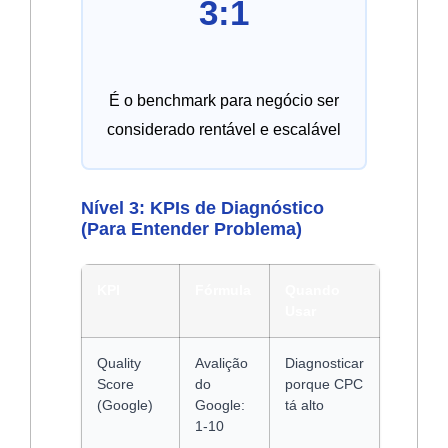
3:1
É o benchmark para negócio ser
considerado rentável e escalável
Nível 3: KPIs de Diagnóstico
(Para Entender Problema)
KPI
Fórmula
Quando
Usar
Quality
Avalição
Diagnosticar
Score
do
porque CPC
(Google)
Google:
tá alto
1-10