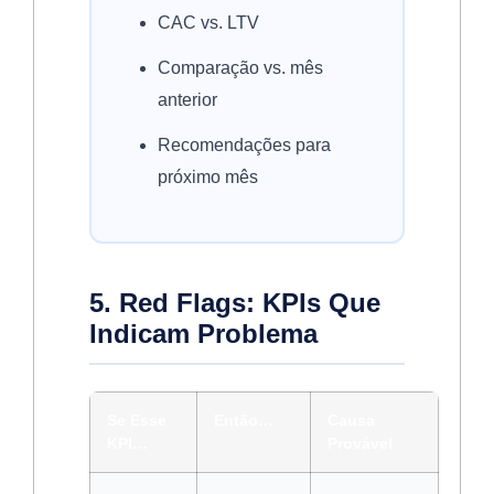
CAC vs. LTV
Comparação vs. mês
anterior
Recomendações para
próximo mês
5. Red Flags: KPIs Que
Indicam Problema
Se Esse
Então…
Causa
KPI…
Provável