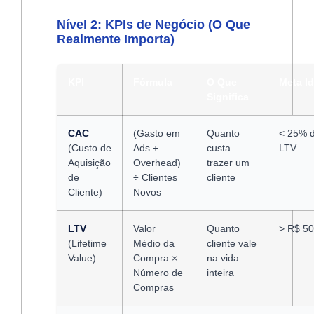
Nível 2: KPIs de Negócio (O Que
Realmente Importa)
KPI
Fórmula
O Que
Meta Id
Significa
CAC
(Gasto em
Quanto
< 25% 
(Custo de
Ads +
custa
LTV
Aquisição
Overhead)
trazer um
de
÷ Clientes
cliente
Cliente)
Novos
LTV
Valor
Quanto
> R$ 5
(Lifetime
Médio da
cliente vale
Value)
Compra ×
na vida
Número de
inteira
Compras