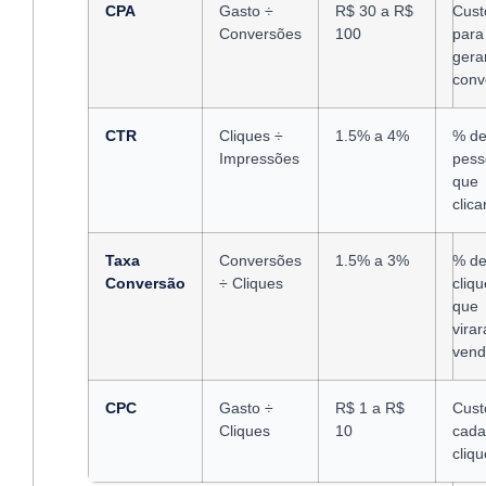
CPA
Gasto ÷
R$ 30 a R$
Cust
Conversões
100
para
gera
conv
CTR
Cliques ÷
1.5% a 4%
% d
Impressões
pess
que
clic
Taxa
Conversões
1.5% a 3%
% d
Conversão
÷ Cliques
cliq
que
vira
ven
CPC
Gasto ÷
R$ 1 a R$
Cust
Cliques
10
cada
cliqu