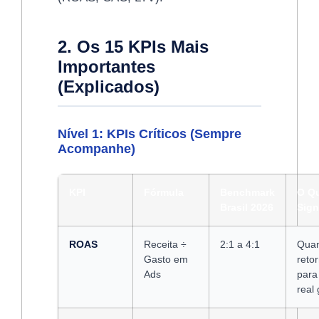
2. Os 15 KPIs Mais
Importantes
(Explicados)
Nível 1: KPIs Críticos (Sempre
Acompanhe)
KPI
Fórmula
Benchmark
O Q
Brasil 2026
Sign
ROAS
Receita ÷
2:1 a 4:1
Qua
Gasto em
reto
Ads
para
real