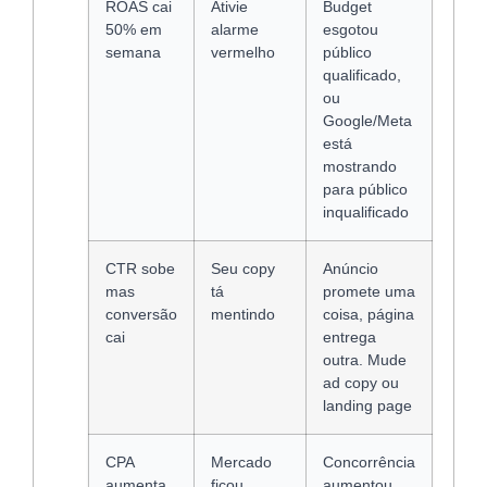
ROAS cai
Ativie
Budget
50% em
alarme
esgotou
semana
vermelho
público
qualificado,
ou
Google/Meta
está
mostrando
para público
inqualificado
CTR sobe
Seu copy
Anúncio
mas
tá
promete uma
conversão
mentindo
coisa, página
cai
entrega
outra. Mude
ad copy ou
landing page
CPA
Mercado
Concorrência
aumenta
ficou
aumentou