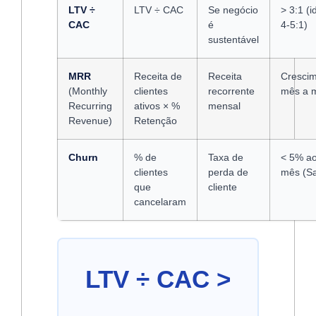
LTV ÷
LTV ÷ CAC
Se negócio
> 3:1 (i
CAC
é
4-5:1)
sustentável
MRR
Receita de
Receita
Cresci
(Monthly
clientes
recorrente
mês a 
Recurring
ativos × %
mensal
Revenue)
Retenção
Churn
% de
Taxa de
< 5% a
clientes
perda de
mês (S
que
cliente
cancelaram
LTV ÷ CAC >