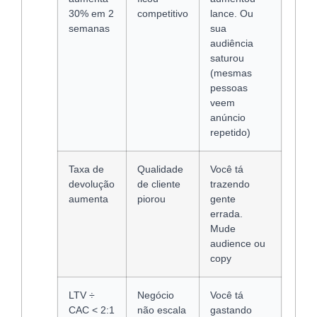
30% em 2
competitivo
lance. Ou
semanas
sua
audiência
saturou
(mesmas
pessoas
veem
anúncio
repetido)
Taxa de
Qualidade
Você tá
devolução
de cliente
trazendo
aumenta
piorou
gente
errada.
Mude
audience ou
copy
LTV ÷
Negócio
Você tá
CAC < 2:1
não escala
gastando