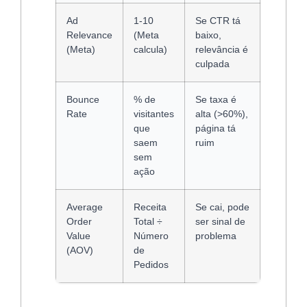
Ad
1-10
Se CTR tá
Relevance
(Meta
baixo,
(Meta)
calcula)
relevância é
culpada
Bounce
% de
Se taxa é
Rate
visitantes
alta (>60%),
que
página tá
saem
ruim
sem
ação
Average
Receita
Se cai, pode
Order
Total ÷
ser sinal de
Value
Número
problema
(AOV)
de
Pedidos