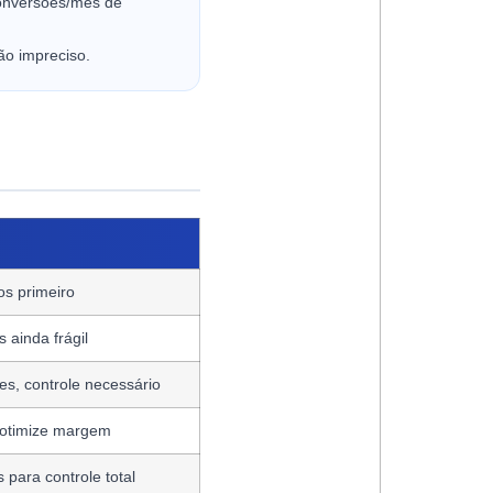
conversões/mês de
ão impreciso.
os primeiro
 ainda frágil
es, controle necessário
 otimize margem
para controle total