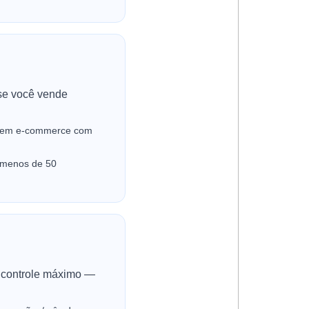
 se você vende
; tem e-commerce com
 menos de 50
o controle máximo —