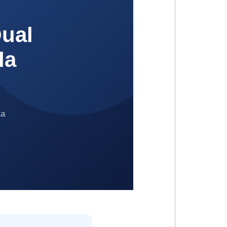
ual
da
ta