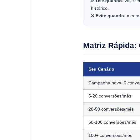
✅ Use quando:
você te
histórico.
❌
Evite quando:
menos 
Matriz Rápida: 
Seu Cenário
Campanha nova, 0 conve
5-20 conversões/mês
20-50 conversões/mês
50-100 conversões/mês
100+ conversões/mês