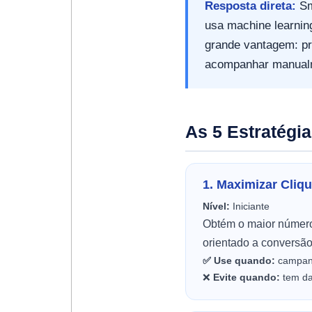
Resposta direta:
Sm
usa machine learnin
grande vantagem: p
acompanhar manual
As 5 Estratégi
1. Maximizar Cliq
Nível:
Iniciante
Obtém o maior número
orientado a conversão
✅ Use quando:
campanh
❌
Evite quando:
tem dad