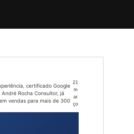
21
eriência, certificado Google
m
André Rocha Consultor, já
ar
s em vendas para mais de 300
ço