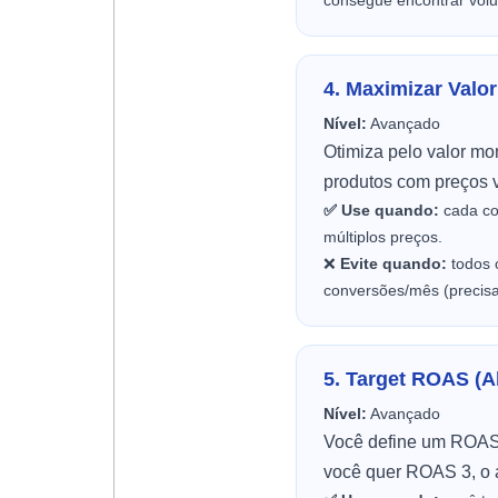
consegue encontrar vol
4. Maximizar Valo
Nível:
Avançado
Otimiza pelo valor mo
produtos com preços v
✅ Use quando:
cada co
múltiplos preços.
❌
Evite quando:
todos 
conversões/mês (precisa 
5. Target ROAS (A
Nível:
Avançado
Você define um ROAS-a
você quer ROAS 3, o a