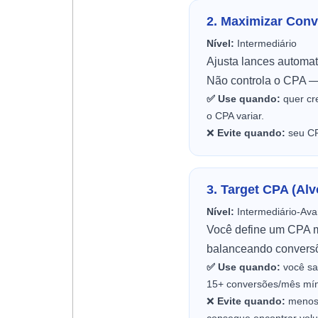
2. Maximizar Con
Nível:
Intermediário
Ajusta lances automa
Não controla o CPA —
✅ Use quando:
quer cr
o CPA variar.
❌
Evite quando:
seu CPA
3. Target CPA (Al
Nível:
Intermediário-Av
Você define um CPA má
balanceando conversõ
✅ Use quando:
você sa
15+ conversões/mês mí
❌
Evite quando:
menos 