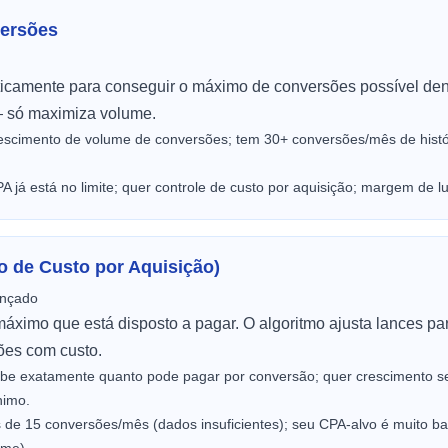
versões
ticamente para conseguir o máximo de conversões possível den
 só maximiza volume.
escimento de volume de conversões; tem 30+ conversões/mês de histór
 já está no limite; quer controle de custo por aquisição; margem de l
vo de Custo por Aquisição)
ançado
ximo que está disposto a pagar. O algoritmo ajusta lances par
es com custo.
be exatamente quanto pode pagar por conversão; quer crescimento se
nimo.
de 15 conversões/mês (dados insuficientes); seu CPA-alvo é muito bai