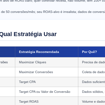
m alvo de ROAS claro; quer controlar receita, não volume; tem 100+ 
de 50 conversões/mês; seu ROAS-alvo é irrealista; dados de convers
Qual Estratégia Usar
Estratégia Recomendada
Por Quê?
rsões
Maximizar Cliques
Precisa de dad
Maximizar Conversões
Coleta de dados
Target CPA
Dados suficient
Target CPA ou Valor de Conversão
Dados sólidos,
Target ROAS
Volume e dados 