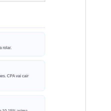
 rolar.
es. CPA vai cair
vo 10-15% acima