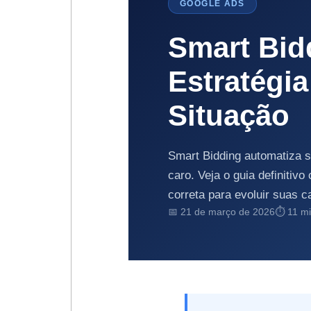
GOOGLE ADS
Smart Bid
Estratégi
Situação
Smart Bidding automatiza s
caro. Veja o guia definitiv
correta para evoluir suas 
📅 21 de março de 2026
⏱ 11 min