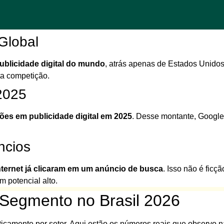
Global
ublicidade digital do mundo
, atrás apenas de Estados Unidos,
a competição.
2025
hões em publicidade digital em 2025
. Desse montante, Googl
ncios
nternet já clicaram em um anúncio de busca
. Isso não é fic
m potencial alto.
Segmento no Brasil 2026
icamente por setor. Aqui estão os números reais que observo n