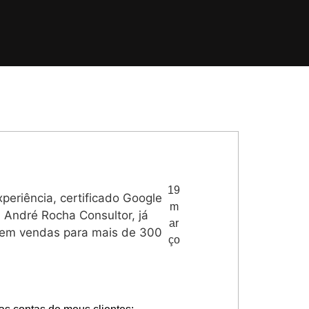
19
eriência, certificado Google
m
André Rocha Consultor, já
ar
s em vendas para mais de 300
ço