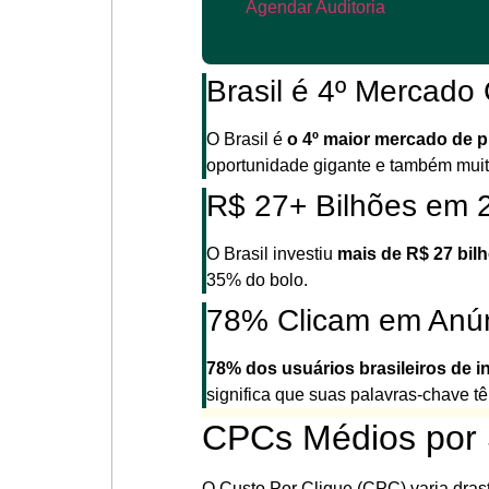
Agendar Auditoria
Brasil é 4º Mercado 
O Brasil é
o 4º maior mercado de p
oportunidade gigante e também muit
R$ 27+ Bilhões em 
O Brasil investiu
mais de R$ 27 bil
35% do bolo.
78% Clicam em Anú
78% dos usuários brasileiros de i
significa que suas palavras-chave tê
CPCs Médios por 
O Custo Por Clique (CPC) varia drast