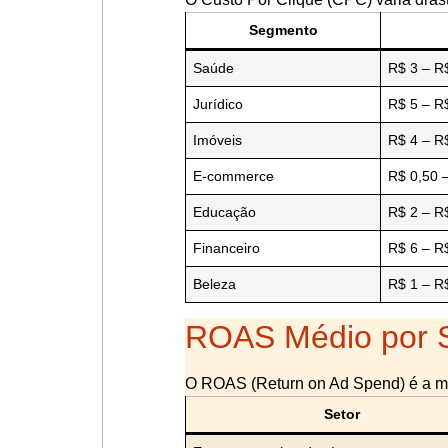
Segmento
Saúde
R$ 3 – R
Jurídico
R$ 5 – R
Imóveis
R$ 4 – R
E-commerce
R$ 0,50 
Educação
R$ 2 – R
Financeiro
R$ 6 – R
Beleza
R$ 1 – R
ROAS Médio por S
O ROAS (Return on Ad Spend) é a mét
Setor