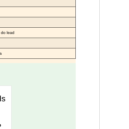
 do lead
a
ds
o