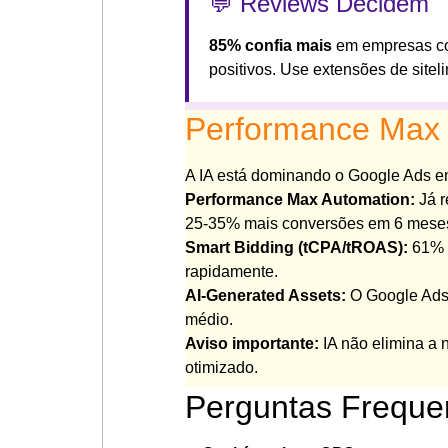
💬 Reviews Decidem
85% confia mais
em empresas c
positivos. Use extensões de siteli
Performance Max e
A IA está dominando o Google Ads e
Performance Max Automation:
Já r
25-35% mais conversões em 6 mese
Smart Bidding (tCPA/tROAS):
61% d
rapidamente.
AI-Generated Assets:
O Google Ads 
médio.
Aviso importante:
IA não elimina a n
otimizado.
Perguntas Freque