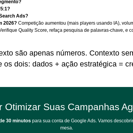
segmento?
 5:1?
 Search Ads?
m 2026?
Competição aumentou (mais players usando IA), vol
Verifique Quality Score, refaça pesquisa de palavras-chave, e 
exto são apenas números. Contexto se
e os dois: dados + ação estratégica = c
r Otimizar Suas Campanhas Ag
 de 30 minutos
para sua conta de Google Ads. Vamos descobrir
mesa.