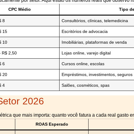
icamente por setor. Aqui estão os números reais que observo n
CPC Médio
Tipo d
$ 8
Consultórios, clínicas, telemedicina
$ 15
Escritórios de advocacia
$ 10
Imobiliárias, plataformas de venda
– R$ 2,50
Lojas online, varejo digital
$ 6
Cursos online, escolas
$ 20
Empréstimos, investimentos, seguros
$ 4
Salões, cosméticos, spas
etor 2026
rica que mais importa: quanto você fatura a cada real gasto e
ROAS Esperado