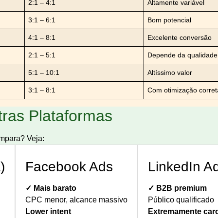
2:1 – 4:1
Altamente variável
3:1 – 6:1
Bom potencial
4:1 – 8:1
Excelente conversão
2:1 – 5:1
Depende da qualidade
5:1 – 10:1
Altíssimo valor
3:1 – 8:1
Com otimização corret
ras Plataformas
mpara? Veja:
)
Facebook Ads
LinkedIn A
✓ Mais barato
✓ B2B premium
CPC menor, alcance massivo
Público qualificado
Lower intent
Extremamente car