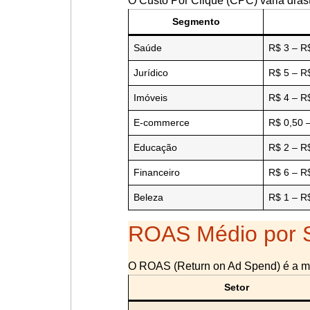
O Custo Por Clique (CPC) varia drast
Segmento
Saúde
R$ 3 – R
Jurídico
R$ 5 – R
Imóveis
R$ 4 – R
E-commerce
R$ 0,50 
Educação
R$ 2 – R
Financeiro
R$ 6 – R
Beleza
R$ 1 – R
ROAS Médio por S
O ROAS (Return on Ad Spend) é a mét
Setor