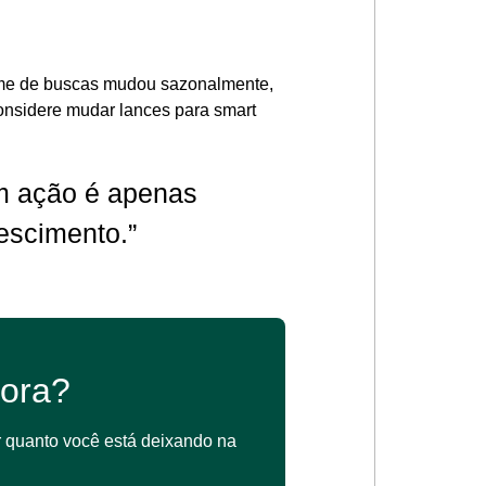
ume de buscas mudou sazonalmente,
considere mudar lances para smart
m ação é apenas
rescimento.”
ora?
 quanto você está deixando na