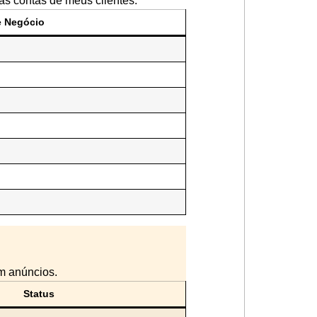
as contas de meus clientes:
e Negócio
m anúncios.
Status