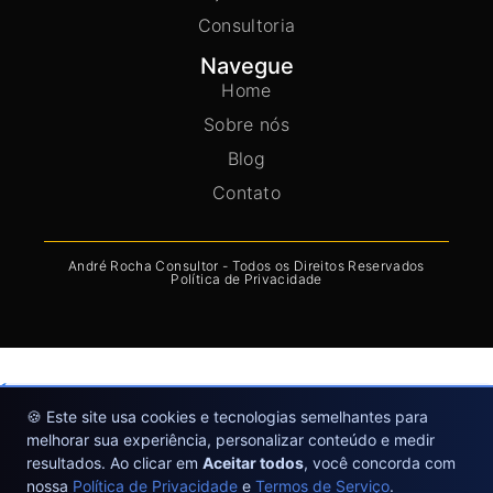
Consultoria
Navegue
Home
Sobre nós
Blog
Contato
André Rocha Consultor - Todos os Direitos Reservados
Política de Privacidade
🍪 Este site usa cookies e tecnologias semelhantes para
Fontes e Referencias
melhorar sua experiência, personalizar conteúdo e medir
Google Ads: Tipos de correspondencia de palavras-
resultados. Ao clicar em
Aceitar todos
, você concorda com
chave
nossa
Política de Privacidade
e
Termos de Serviço
.