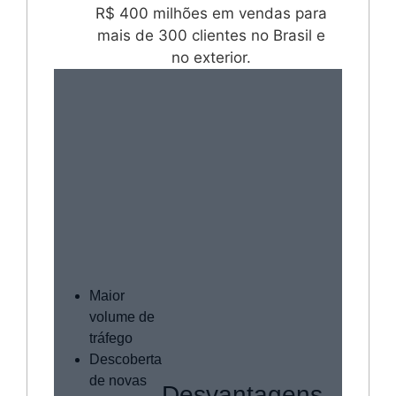
R$ 400 milhões em vendas para
mais de 300 clientes no Brasil e
no exterior.
Maior
Muito
volume de
irrele
tráfego
Taxa 
Descoberta
conve
de novas
Desvantagens
baixa